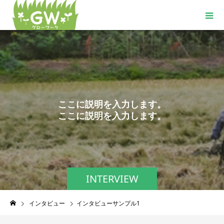
こ
こ
に
説
明
を
入
力
し
ま
す
。
こ
こ
に
説
明
を
入
力
し
ま
す
。
INTERVIEW
インタビュー
インタビューサンプル1