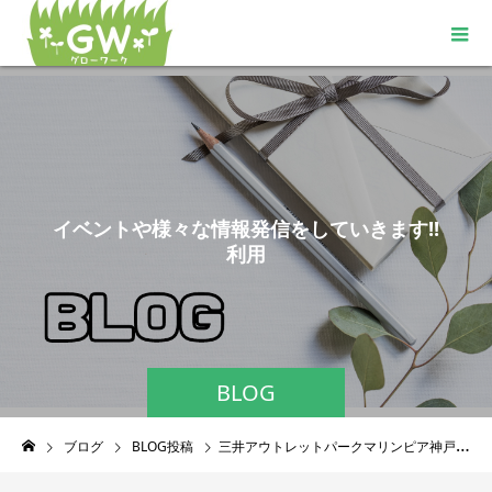
イ
ベ
ン
ト
や
様
々
な
情
報
発
信
を
し
て
い
き
ま
す
!
!
利
用
者
様
に
も
ご
BLOG
ブログ
BLOG投稿
三井アウトレットパークマリンピア神戸OPEN!!