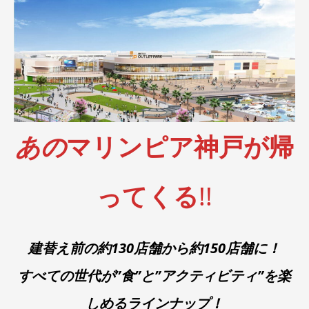
あの
マリンピア神戸が帰
ってくる
!!
建替え前の約130店舗から約150店舗に！
すべての世代が”食”と”アクティビティ”を楽
しめるラインナップ！